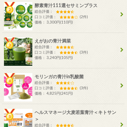
酵素青汁111選セサミンプラス
総合評価：
口コミ評価：
(2件)
価格： 3,300円(110円)
えがおの青汁満菜
総合評価：
口コミ評価：
(3件)
価格： 3,240円(105円)
モリンガの青汁in乳酸菌
総合評価：
口コミ評価：
(3件)
価格： 4,825円(241円)
ヘルスマネージ大麦若葉青汁＜キトサン
＞
総合評価：