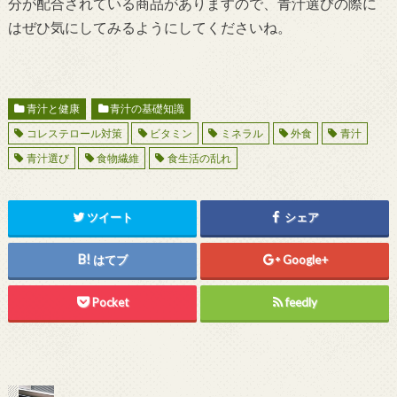
分が配合されている商品がありますので、青汁選びの際に
はぜひ気にしてみるようにしてくださいね。
青汁と健康
青汁の基礎知識
コレステロール対策
ビタミン
ミネラル
外食
青汁
青汁選び
食物繊維
食生活の乱れ
ツイート
シェア
はてブ
Google+
Pocket
feedly