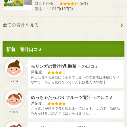
口コミ評価：
(6件)
価格： 4,104円(137円)
全ての青汁を見る
新着 青汁口コミ
モリンガの青汁in乳酸菌
への口コミ
満足度：
休日は食事も適当に済ませてしまうので週末は便秘になり
ワンコ
やすく、前から気になっていた乳酸菌入りの青汁...
めっちゃたっぷり フルーツ青汁
への口コミ
満足度：
元々青汁が好きで各社飲み比べています。 なので、新商品
やまね
をみかけると試さずにはいられません。 ...