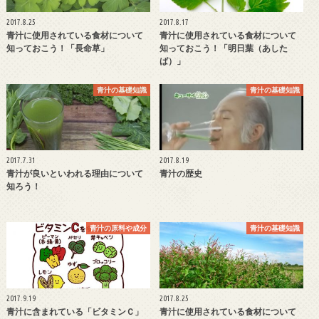
2017.8.25
2017.8.17
青汁に使用されている食材について
青汁に使用されている食材について
知っておこう！「長命草」
知っておこう！「明日葉（あした
ば）」
青汁の基礎知識
青汁の基礎知識
2017.7.31
2017.8.19
青汁が良いといわれる理由について
青汁の歴史
知ろう！
青汁の原料や成分
青汁の基礎知識
2017.9.19
2017.8.25
青汁に含まれている「ビタミンＣ」
青汁に使用されている食材について