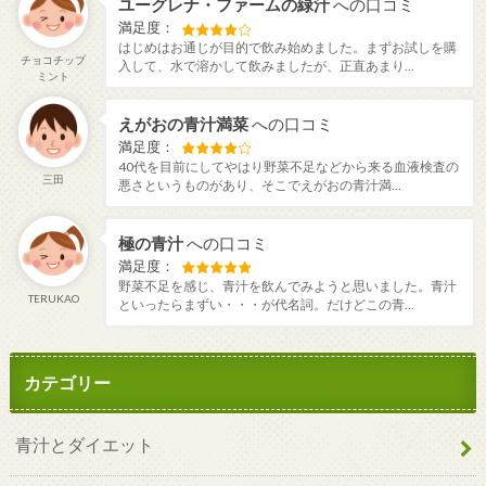
ユーグレナ・ファームの緑汁
への口コミ
満足度：
はじめはお通じが目的で飲み始めました。まずお試しを購
チョコチップ
入して、水で溶かして飲みましたが、正直あまり...
ミント
えがおの青汁満菜
への口コミ
満足度：
40代を目前にしてやはり野菜不足などから来る血液検査の
三田
悪さというものがあり、そこでえがおの青汁満...
極の青汁
への口コミ
満足度：
野菜不足を感じ、青汁を飲んでみようと思いました。青汁
TERUKAO
といったらまずい・・・が代名詞。だけどこの青...
カテゴリー
青汁とダイエット