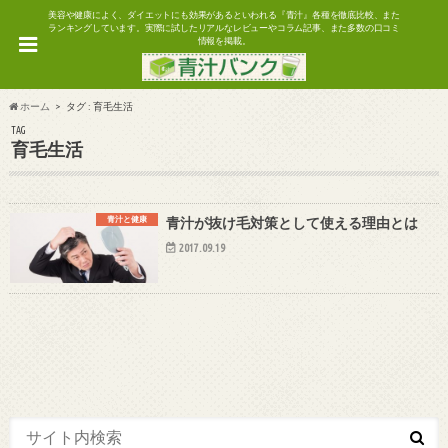
美容や健康によく、ダイエットにも効果があるといわれる『青汁』各種を徹底比較、また
ランキングしています。実際に試したリアルなレビューやコラム記事、また多数の口コミ
情報を掲載。
ホーム
タグ : 育毛生活
TAG
育毛生活
青汁と健康
青汁が抜け毛対策として使える理由とは
2017.09.19