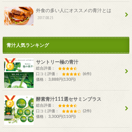
外食の多い人にオススメの青汁とは
2017.08.25
青汁人気ランキング
サントリー極の青汁
総合評価：
口コミ評価：
(6件)
価格： 3,888円(130円)
酵素青汁111選セサミンプラス
総合評価：
口コミ評価：
(2件)
価格： 3,300円(110円)