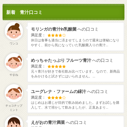
新着 青汁口コミ
モリンガの青汁in乳酸菌
への口コミ
満足度：
休日は食事も適当に済ませてしまうので週末は便秘になり
ワンコ
やすく、前から気になっていた乳酸菌入りの青汁...
めっちゃたっぷり フルーツ青汁
への口コミ
満足度：
元々青汁が好きで各社飲み比べています。 なので、新商品
やまね
をみかけると試さずにはいられません。 ...
ユーグレナ・ファームの緑汁
への口コミ
満足度：
はじめはお通じが目的で飲み始めました。まずお試しを購
チョコチップ
入して、水で溶かして飲みましたが、正直あまり...
ミント
えがおの青汁満菜
への口コミ