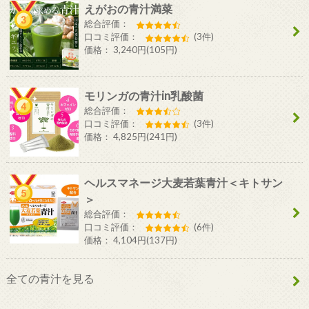
えがおの青汁満菜
総合評価：
口コミ評価：
(3件)
価格： 3,240円(105円)
モリンガの青汁in乳酸菌
総合評価：
口コミ評価：
(3件)
価格： 4,825円(241円)
ヘルスマネージ大麦若葉青汁＜キトサン
＞
総合評価：
口コミ評価：
(6件)
価格： 4,104円(137円)
全ての青汁を見る