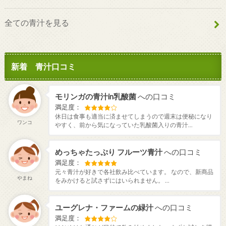
全ての青汁を見る
新着 青汁口コミ
モリンガの青汁in乳酸菌
への口コミ
満足度：
休日は食事も適当に済ませてしまうので週末は便秘になり
ワンコ
やすく、前から気になっていた乳酸菌入りの青汁...
めっちゃたっぷり フルーツ青汁
への口コミ
満足度：
元々青汁が好きで各社飲み比べています。 なので、新商品
やまね
をみかけると試さずにはいられません。 ...
ユーグレナ・ファームの緑汁
への口コミ
満足度：