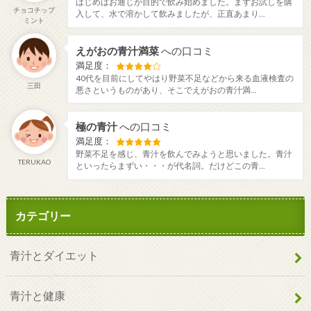
はじめはお通じが目的で飲み始めました。まずお試しを購
チョコチップ
入して、水で溶かして飲みましたが、正直あまり...
ミント
えがおの青汁満菜
への口コミ
満足度：
40代を目前にしてやはり野菜不足などから来る血液検査の
三田
悪さというものがあり、そこでえがおの青汁満...
極の青汁
への口コミ
満足度：
野菜不足を感じ、青汁を飲んでみようと思いました。青汁
TERUKAO
といったらまずい・・・が代名詞。だけどこの青...
カテゴリー
青汁とダイエット
青汁と健康