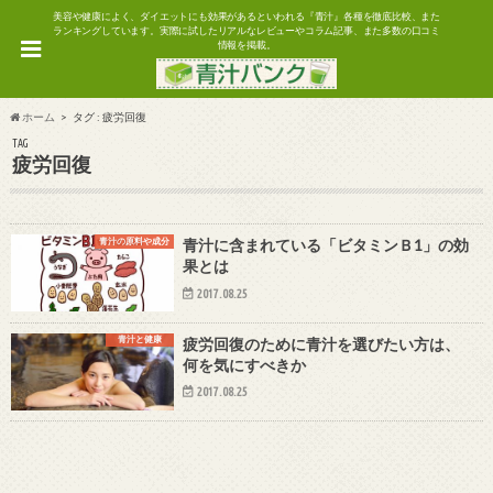
美容や健康によく、ダイエットにも効果があるといわれる『青汁』各種を徹底比較、また
ランキングしています。実際に試したリアルなレビューやコラム記事、また多数の口コミ
情報を掲載。
ホーム
タグ : 疲労回復
TAG
疲労回復
青汁の原料や成分
青汁に含まれている「ビタミンＢ1」の効
果とは
2017.08.25
青汁と健康
疲労回復のために青汁を選びたい方は、
何を気にすべきか
2017.08.25